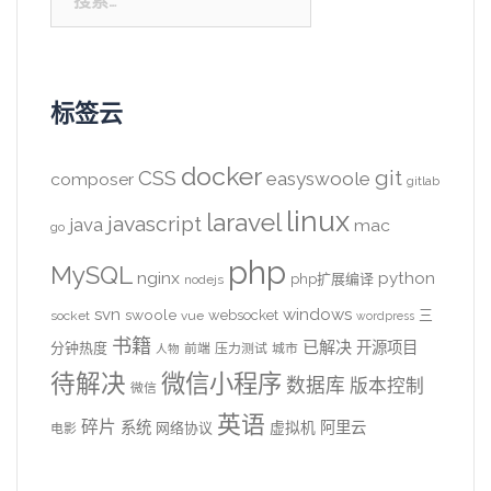
索：
标签云
docker
CSS
git
easyswoole
composer
gitlab
linux
laravel
javascript
java
mac
go
php
MySQL
nginx
python
php扩展编译
nodejs
svn
windows
swoole
websocket
三
socket
vue
wordpress
书籍
已解决
开源项目
分钟热度
前端
压力测试
城市
人物
待解决
微信小程序
数据库
版本控制
微信
英语
碎片
系统
阿里云
虚拟机
网络协议
电影