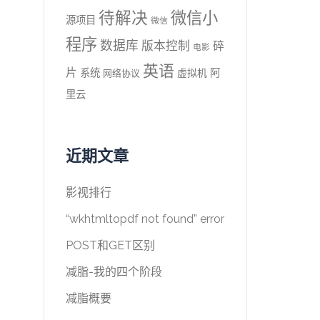
待解决
微信小
源项目
微信
程序
数据库
版本控制
碎
电影
英语
片
系统
阿
虚拟机
网络协议
里云
近期文章
影视排行
“wkhtmltopdf not found” error
POST和GET区别
减脂-我的四个阶段
减脂概要