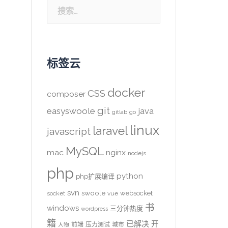
搜
索：
标签云
docker
CSS
composer
git
easyswoole
java
gitlab
go
linux
laravel
javascript
MySQL
mac
nginx
nodejs
php
python
php扩展编译
svn
swoole
websocket
socket
vue
书
windows
三分钟热度
wordpress
籍
已解决
开
前端
压力测试
城市
人物