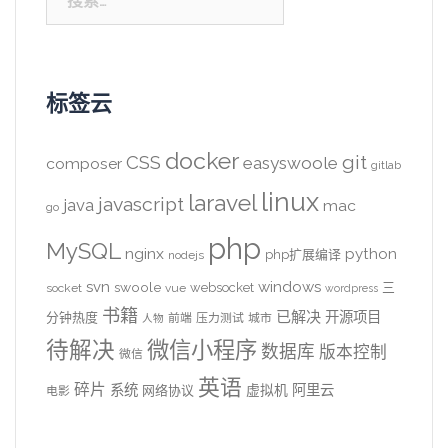
索：
标签云
docker
CSS
git
easyswoole
composer
gitlab
linux
laravel
javascript
java
mac
go
php
MySQL
nginx
python
php扩展编译
nodejs
svn
windows
swoole
websocket
三
socket
vue
wordpress
书籍
已解决
开源项目
分钟热度
前端
压力测试
城市
人物
待解决
微信小程序
数据库
版本控制
微信
英语
碎片
系统
阿里云
虚拟机
网络协议
电影