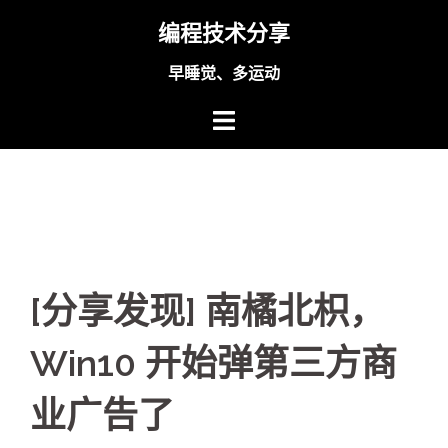
Skip
编程技术分享
to
content
早睡觉、多运动
[分享发现] 南橘北枳，
Win10 开始弹第三方商
业广告了