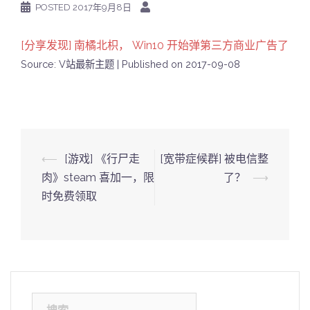
POSTED
2017年9月8日
[分享发现] 南橘北枳， Win10 开始弹第三方商业广告了
Source: V站最新主题
Published on 2017-09-08
Post
⟵
[游戏] 《行尸走
[宽带症候群] 被电信整
navigation
肉》steam 喜加一，限
了？
⟶
时免费领取
搜