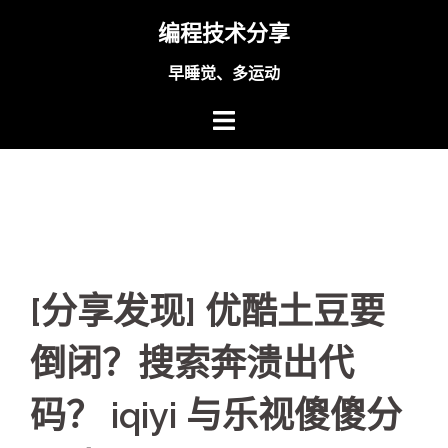
Skip
编程技术分享
to
content
早睡觉、多运动
[分享发现] 优酷土豆要
倒闭？搜索奔溃出代
码？ iqiyi 与乐视傻傻分