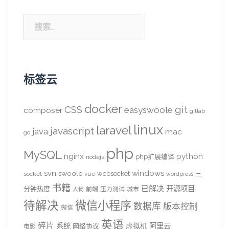
搜
索：
标签云
docker
CSS
git
easyswoole
composer
gitlab
linux
laravel
javascript
java
mac
go
php
MySQL
nginx
python
php扩展编译
nodejs
svn
windows
swoole
websocket
三
socket
vue
wordpress
书籍
已解决
开源项目
分钟热度
前端
压力测试
城市
人物
待解决
微信小程序
数据库
版本控制
微信
英语
碎片
系统
阿里云
虚拟机
网络协议
电影