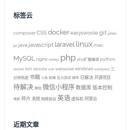
标签云
docker
CSS
git
easyswoole
composer
gitlab
linux
laravel
javascript
java
mac
go
php
MySQL
nginx
python
php扩展编译
nodejs
svn
windows
swoole
websocket
三
socket
vue
wordpress
书籍
已解决
开源项目
分钟热度
前端
压力测试
城市
人物
待解决
微信小程序
数据库
版本控制
微信
英语
碎片
系统
阿里云
虚拟机
网络协议
电影
近期文章