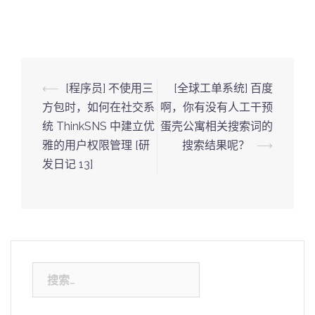
Post
⟵
[程序员] 不使用三
[全球工单系统] 百度
navigation
方包时，如何在社交系
啊，你有没有人工干预
统 ThinkSNS 中建立优
蛋壳公寓相关搜索词的
雅的用户权限管理 [研
搜索结果呢？
⟶
发日记 13]
搜
索：