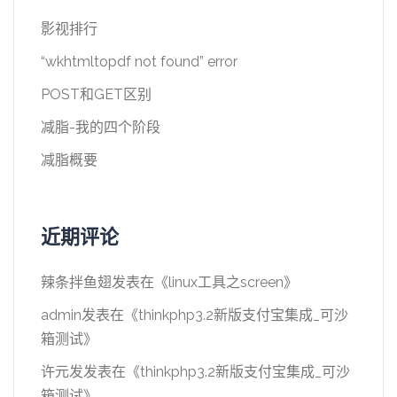
影视排行
“wkhtmltopdf not found” error
POST和GET区别
减脂-我的四个阶段
减脂概要
近期评论
辣条拌鱼翅
发表在《
linux工具之screen
》
admin
发表在《
thinkphp3.2新版支付宝集成_可沙
箱测试
》
许元发
发表在《
thinkphp3.2新版支付宝集成_可沙
箱测试
》