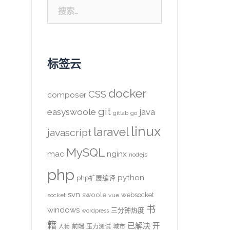
搜
索：
标签云
docker
CSS
composer
git
easyswoole
java
gitlab
go
linux
laravel
javascript
MySQL
mac
nginx
nodejs
php
python
php扩展编译
svn
swoole
websocket
socket
vue
书
windows
三分钟热度
wordpress
籍
已解决
开
前端
压力测试
城市
人物