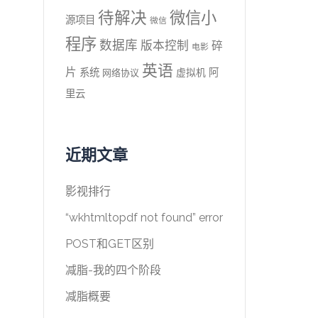
待解决
微信小
源项目
微信
程序
数据库
版本控制
碎
电影
英语
片
系统
阿
虚拟机
网络协议
里云
近期文章
影视排行
“wkhtmltopdf not found” error
POST和GET区别
减脂-我的四个阶段
减脂概要