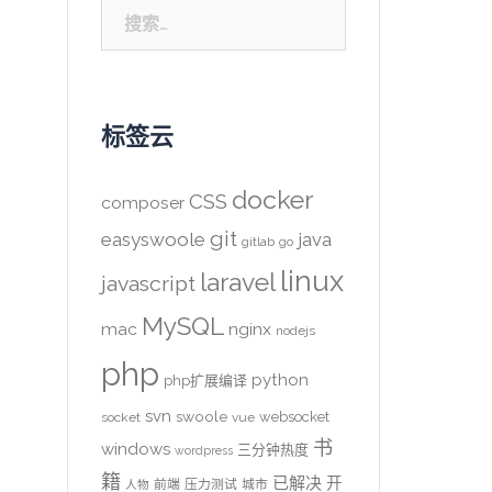
搜
索：
标签云
docker
CSS
composer
git
easyswoole
java
gitlab
go
linux
laravel
javascript
MySQL
mac
nginx
nodejs
php
python
php扩展编译
svn
swoole
websocket
socket
vue
书
windows
三分钟热度
wordpress
籍
已解决
开
前端
压力测试
城市
人物