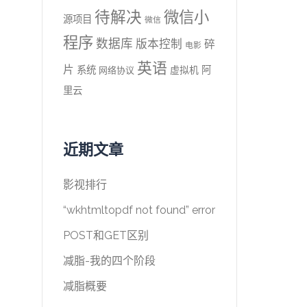
待解决
微信小
源项目
微信
程序
数据库
版本控制
碎
电影
英语
片
系统
阿
虚拟机
网络协议
里云
近期文章
影视排行
“wkhtmltopdf not found” error
POST和GET区别
减脂-我的四个阶段
减脂概要