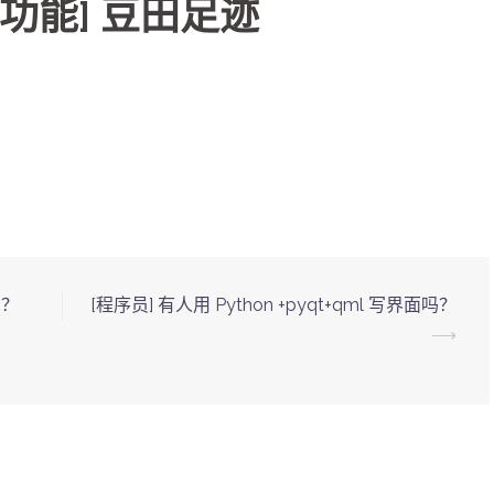
新功能] 豆田足迹
吗？
[程序员] 有人用 Python +pyqt+qml 写界面吗？
⟶