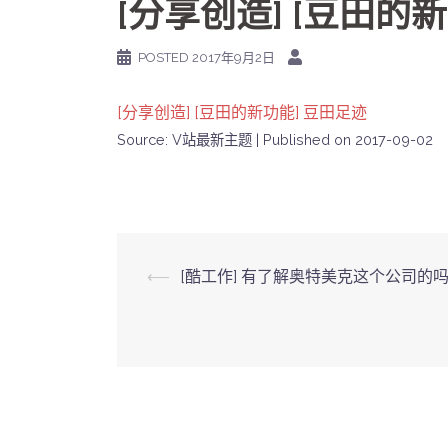
[分享创造] [豆田的
POSTED
2017年9月2日
[分享创造] [豆田的新功能] 豆田足迹
Source: V站最新主题
Published on 2017-09-02
Post
⟵
[酷工作] 有了解奥特美克这个公司的
navigation