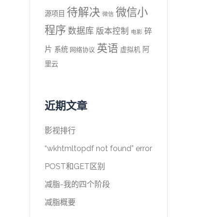
待解决
微信小
源项目
微信
程序
数据库
版本控制
碎
电影
英语
片
系统
阿
虚拟机
网络协议
里云
近期文章
影视排行
“wkhtmltopdf not found” error
POST和GET区别
减脂-我的四个阶段
减脂概要