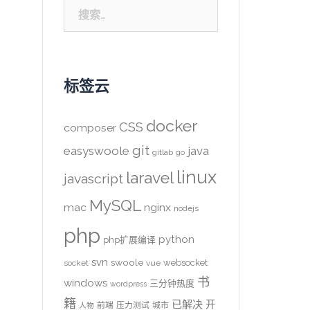
搜
索：
标签云
docker
CSS
composer
git
easyswoole
java
gitlab
go
linux
laravel
javascript
MySQL
mac
nginx
nodejs
php
python
php扩展编译
svn
swoole
websocket
socket
vue
书
windows
三分钟热度
wordpress
籍
已解决
开
前端
压力测试
城市
人物