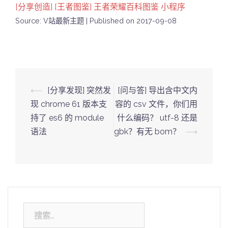
[分享创造] [王者图鉴] 王者荣耀百科图鉴 小程序
Source: V站最新主题
Published on 2017-09-08
Post
⟵
[分享发现] 突然发
[问与答] 导出含中文内
navigation
现 chrome 61 版本支
容的 csv 文件，你们用
持了 es6 的 module
什么编码？ utf-8 还是
语法
gbk？有无 bom？
⟶
搜
索：