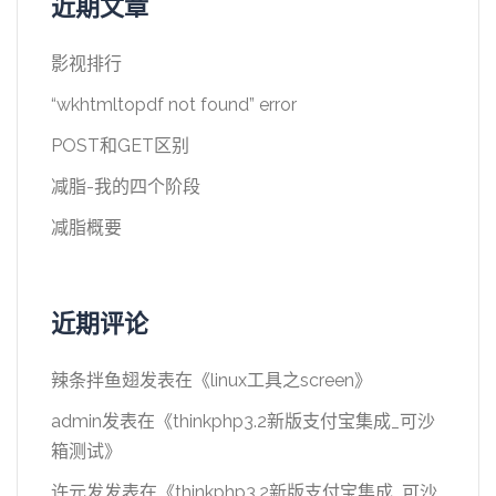
近期文章
影视排行
“wkhtmltopdf not found” error
POST和GET区别
减脂-我的四个阶段
减脂概要
近期评论
辣条拌鱼翅
发表在《
linux工具之screen
》
admin
发表在《
thinkphp3.2新版支付宝集成_可沙
箱测试
》
许元发
发表在《
thinkphp3.2新版支付宝集成_可沙