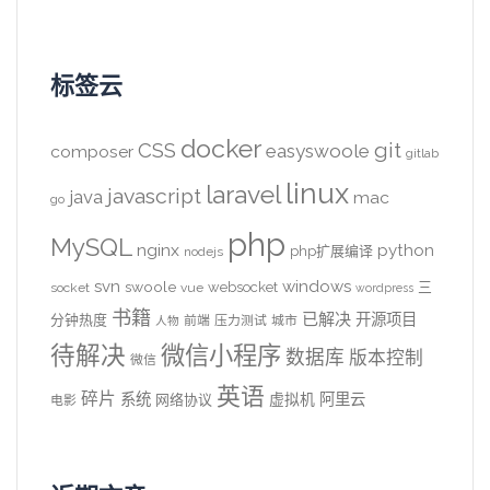
标签云
docker
CSS
git
easyswoole
composer
gitlab
linux
laravel
javascript
java
mac
go
php
MySQL
nginx
python
php扩展编译
nodejs
svn
windows
swoole
websocket
三
socket
vue
wordpress
书籍
已解决
开源项目
分钟热度
前端
压力测试
城市
人物
待解决
微信小程序
数据库
版本控制
微信
英语
碎片
系统
阿里云
虚拟机
网络协议
电影