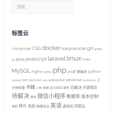
搜
索：
标签云
docker
CSS
git
easyswoole
composer
gitlab
linux
laravel
javascript
java
mac
go
php
MySQL
nginx
python
php扩展编译
nodejs
svn
windows
swoole
websocket
三
socket
vue
wordpress
书籍
已解决
开源项目
分钟热度
前端
压力测试
城市
人物
待解决
微信小程序
数据库
版本控制
微信
英语
碎片
系统
阿里云
虚拟机
网络协议
电影