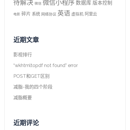
待解决
微信小程序
数据库
版本控制
微信
英语
碎片
系统
阿里云
虚拟机
网络协议
电影
近期文章
影视排行
“wkhtmltopdf not found” error
POST和GET区别
减脂-我的四个阶段
减脂概要
近期评论