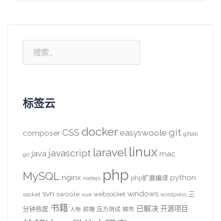
搜
索：
标签云
docker
CSS
git
easyswoole
composer
gitlab
linux
laravel
javascript
java
mac
go
php
MySQL
nginx
python
php扩展编译
nodejs
svn
windows
swoole
websocket
三
socket
vue
wordpress
书籍
已解决
开源项目
分钟热度
前端
压力测试
城市
人物