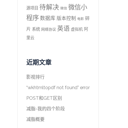
待解决
微信小
源项目
微信
程序
数据库
版本控制
碎
电影
英语
片
系统
阿
虚拟机
网络协议
里云
近期文章
影视排行
“wkhtmltopdf not found” error
POST和GET区别
减脂-我的四个阶段
减脂概要