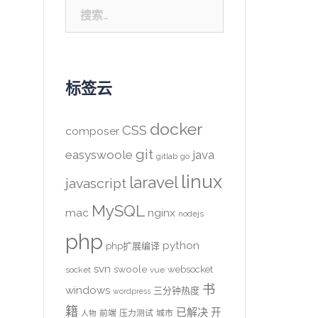
搜
索：
标签云
docker
CSS
composer
git
easyswoole
java
gitlab
go
linux
laravel
javascript
MySQL
mac
nginx
nodejs
php
python
php扩展编译
svn
swoole
websocket
socket
vue
书
windows
三分钟热度
wordpress
籍
已解决
开
前端
压力测试
城市
人物