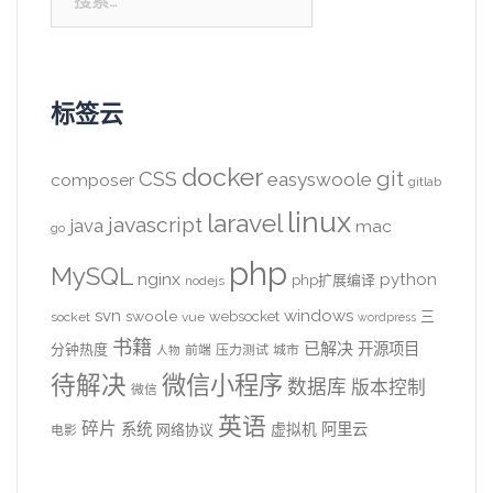
索：
标签云
docker
CSS
git
easyswoole
composer
gitlab
linux
laravel
javascript
java
mac
go
php
MySQL
nginx
python
php扩展编译
nodejs
svn
windows
swoole
websocket
三
socket
vue
wordpress
书籍
已解决
开源项目
分钟热度
前端
压力测试
城市
人物
待解决
微信小程序
数据库
版本控制
微信
英语
碎片
系统
阿里云
虚拟机
网络协议
电影