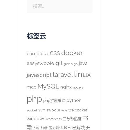
搜
索：
标签云
docker
CSS
composer
git
easyswoole
java
gitlab
go
linux
laravel
javascript
MySQL
mac
nginx
nodejs
php
python
php扩展编译
svn
swoole
websocket
socket
vue
书
windows
三分钟热度
wordpress
籍
已解决
开
前端
压力测试
城市
人物