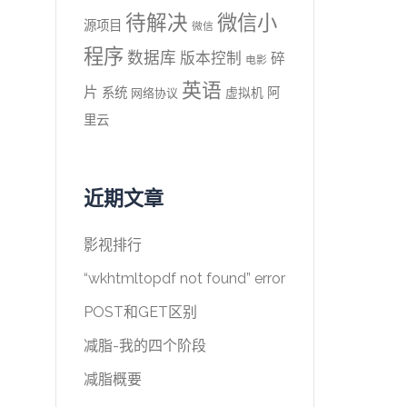
待解决
微信小
源项目
微信
程序
数据库
版本控制
碎
电影
英语
片
系统
阿
虚拟机
网络协议
里云
近期文章
影视排行
“wkhtmltopdf not found” error
POST和GET区别
减脂-我的四个阶段
减脂概要