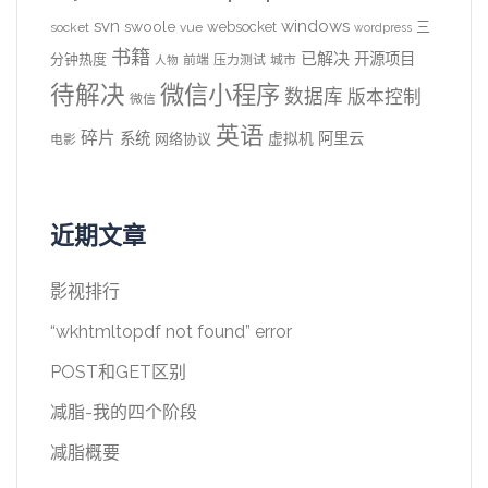
svn
windows
swoole
websocket
三
socket
vue
wordpress
书籍
已解决
开源项目
分钟热度
前端
压力测试
城市
人物
待解决
微信小程序
数据库
版本控制
微信
英语
碎片
系统
阿里云
虚拟机
网络协议
电影
近期文章
影视排行
“wkhtmltopdf not found” error
POST和GET区别
减脂-我的四个阶段
减脂概要