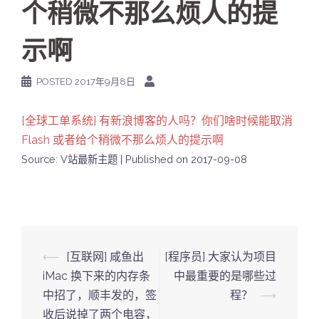
个稍微不那么烦人的提
示啊
POSTED
2017年9月8日
[全球工单系统] 有新浪博客的人吗？你们啥时候能取消
Flash 或者给个稍微不那么烦人的提示啊
Source: V站最新主题
Published on 2017-09-08
Post
⟵
[互联网] 咸鱼出
[程序员] 大家认为项目
navigation
iMac 换下来的内存条
中最重要的是哪些过
中招了，顺丰发的，签
程？
⟶
收后说掉了两个电容，