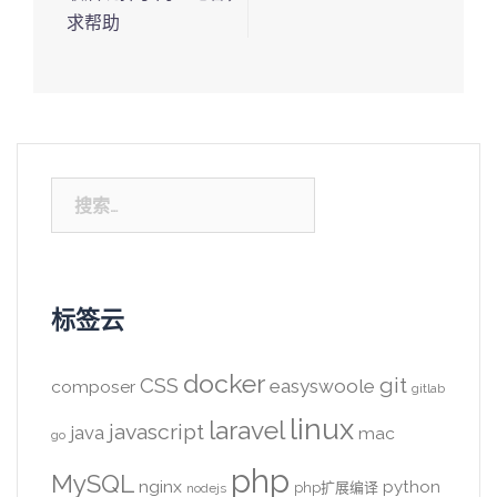
求帮助
搜
索：
标签云
docker
CSS
git
easyswoole
composer
gitlab
linux
laravel
javascript
java
mac
go
php
MySQL
nginx
python
php扩展编译
nodejs