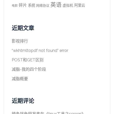
英语
碎片
系统
阿里云
虚拟机
网络协议
电影
近期文章
影视排行
“wkhtmltopdf not found” error
POST和GET区别
减脂-我的四个阶段
减脂概要
近期评论
辣条拌鱼翅
发表在《
linux工具之screen
》