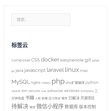
搜
索：
标签云
docker
CSS
git
easyswoole
composer
gitlab
linux
laravel
javascript
java
mac
go
php
MySQL
nginx
python
php扩展编译
nodejs
svn
windows
swoole
websocket
三
socket
vue
wordpress
书籍
已解决
开源项目
分钟热度
前端
压力测试
城市
人物
待解决
微信小程序
数据库
版本控制
微信