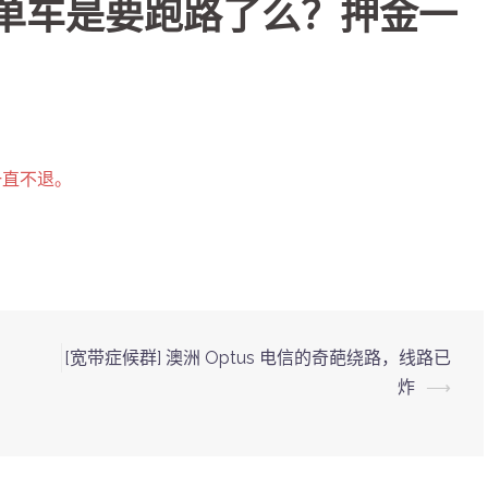
鸣单车是要跑路了么？押金一
一直不退。
[宽带症候群] 澳洲 Optus 电信的奇葩绕路，线路已
炸
⟶