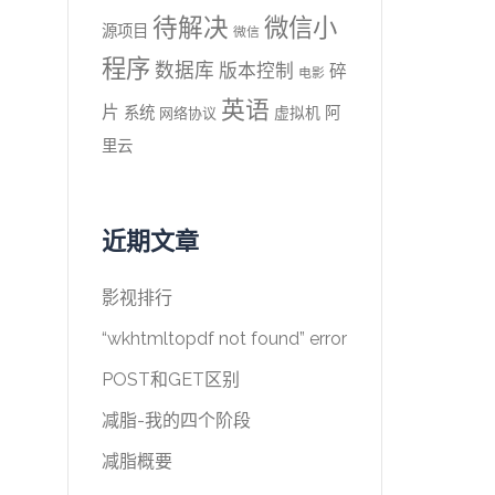
待解决
微信小
源项目
微信
程序
数据库
版本控制
碎
电影
英语
片
系统
阿
虚拟机
网络协议
里云
近期文章
影视排行
“wkhtmltopdf not found” error
POST和GET区别
减脂-我的四个阶段
减脂概要