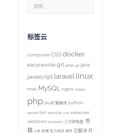
搜
索：
标签云
docker
CSS
composer
git
easyswoole
java
gitlab
go
linux
laravel
javascript
MySQL
mac
nginx
nodejs
php
python
php扩展编译
svn
swoole
websocket
socket
vue
书
windows
三分钟热度
wordpress
籍
已解决
开
前端
压力测试
城市
人物