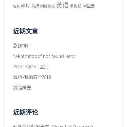
英语
碎片
系统
阿里云
虚拟机
网络协议
电影
近期文章
影视排行
“wkhtmltopdf not found” error
POST和GET区别
减脂-我的四个阶段
减脂概要
近期评论
辣条拌鱼翅
发表在《
linux工具之screen
》