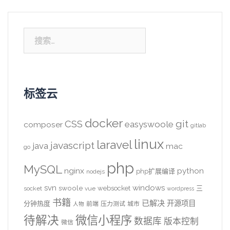
搜
索：
标签云
docker
CSS
git
easyswoole
composer
gitlab
linux
laravel
javascript
java
mac
go
php
MySQL
nginx
python
php扩展编译
nodejs
svn
windows
swoole
websocket
三
socket
vue
wordpress
书籍
已解决
开源项目
分钟热度
前端
压力测试
城市
人物
待解决
微信小程序
数据库
版本控制
微信