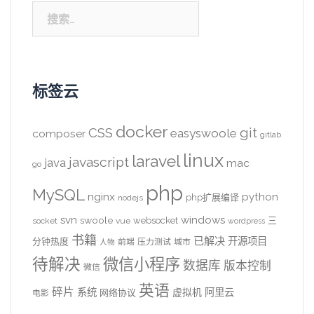
搜
索：
标签云
docker
CSS
git
easyswoole
composer
gitlab
linux
laravel
javascript
java
mac
go
php
MySQL
nginx
python
php扩展编译
nodejs
svn
windows
swoole
websocket
三
socket
vue
wordpress
书籍
已解决
开源项目
分钟热度
前端
压力测试
城市
人物
待解决
微信小程序
数据库
版本控制
微信
英语
碎片
系统
阿里云
虚拟机
网络协议
电影