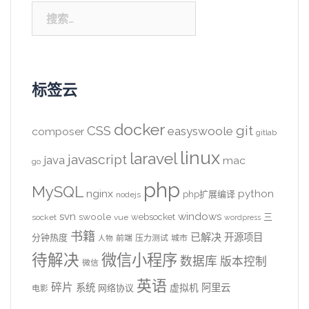
搜
索：
标签云
docker
CSS
git
easyswoole
composer
gitlab
linux
laravel
javascript
java
mac
go
php
MySQL
nginx
python
php扩展编译
nodejs
svn
windows
swoole
websocket
三
socket
vue
wordpress
书籍
已解决
开源项目
分钟热度
前端
压力测试
城市
人物
待解决
微信小程序
数据库
版本控制
微信
英语
碎片
系统
阿里云
虚拟机
网络协议
电影