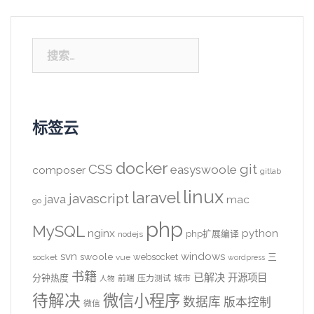
搜
索：
标签云
docker
CSS
git
easyswoole
composer
gitlab
linux
laravel
javascript
java
mac
go
php
MySQL
nginx
python
php扩展编译
nodejs
svn
windows
swoole
websocket
三
socket
vue
wordpress
书籍
已解决
开源项目
分钟热度
前端
压力测试
城市
人物
待解决
微信小程序
数据库
版本控制
微信