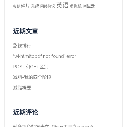
英语
碎片
系统
阿里云
虚拟机
网络协议
电影
近期文章
影视排行
“wkhtmltopdf not found” error
POST和GET区别
减脂-我的四个阶段
减脂概要
近期评论
辣条拌鱼翅
发表在《
linux工具之screen
》