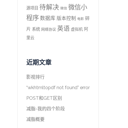
待解决
微信小
源项目
微信
程序
数据库
版本控制
碎
电影
英语
片
系统
阿
虚拟机
网络协议
里云
近期文章
影视排行
“wkhtmltopdf not found” error
POST和GET区别
减脂-我的四个阶段
减脂概要