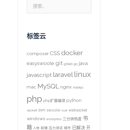
搜
索：
标签云
docker
CSS
composer
git
easyswoole
java
gitlab
go
linux
laravel
javascript
MySQL
mac
nginx
nodejs
php
python
php扩展编译
svn
swoole
websocket
socket
vue
书
windows
三分钟热度
wordpress
籍
已解决
开
前端
压力测试
城市
人物