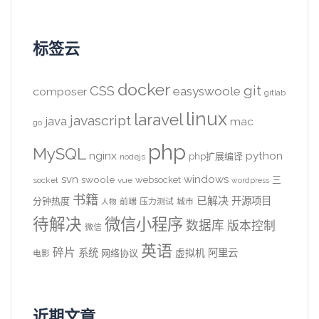
标签云
docker
CSS
git
easyswoole
composer
gitlab
linux
laravel
javascript
java
mac
go
php
MySQL
nginx
python
php扩展编译
nodejs
svn
windows
swoole
websocket
三
socket
vue
wordpress
书籍
已解决
开源项目
分钟热度
前端
压力测试
城市
人物
待解决
微信小程序
数据库
版本控制
微信
英语
碎片
系统
阿里云
虚拟机
网络协议
电影
近期文章