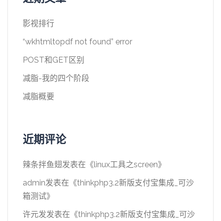
影视排行
“wkhtmltopdf not found” error
POST和GET区别
减脂-我的四个阶段
减脂概要
近期评论
辣条拌鱼翅
发表在《
linux工具之screen
》
admin
发表在《
thinkphp3.2新版支付宝集成_可沙
箱测试
》
许元发
发表在《
thinkphp3.2新版支付宝集成_可沙