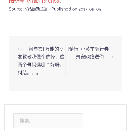
[云计算] 坑钱的 RFChost
Source: V站最新主题
Published on 2017-09-05
Post
⟵
[问与答] 万能的 v
[骑行] 小黄车骑行劵，
navigation
友教教我做个选择，这
景安网络送你
⟶
两个号码选哪个好呀，
纠结。。。
搜
索：