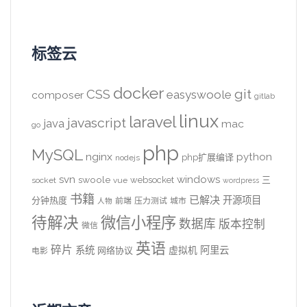
标签云
docker
CSS
git
easyswoole
composer
gitlab
linux
laravel
javascript
java
mac
go
php
MySQL
nginx
python
php扩展编译
nodejs
svn
windows
swoole
websocket
三
socket
vue
wordpress
书籍
已解决
开源项目
分钟热度
前端
压力测试
城市
人物
待解决
微信小程序
数据库
版本控制
微信
英语
碎片
系统
阿里云
虚拟机
网络协议
电影