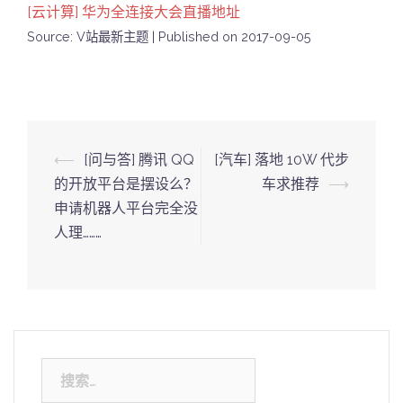
[云计算] 华为全连接大会直播地址
Source: V站最新主题
Published on 2017-09-05
Post
⟵
[问与答] 腾讯 QQ
[汽车] 落地 10W 代步
navigation
的开放平台是摆设么？
车求推荐
⟶
申请机器人平台完全没
人理………
搜
索：