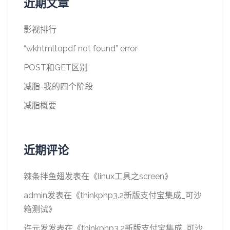
近期文章
影视排行
“wkhtmltopdf not found” error
POST和GET区别
减脂-我的四个阶段
减脂概要
近期评论
辣条拌鱼翅
发表在《
linux工具之screen
》
admin
发表在《
thinkphp3.2新版支付宝集成_可沙
箱测试
》
许元发
发表在《
thinkphp3.2新版支付宝集成_可沙