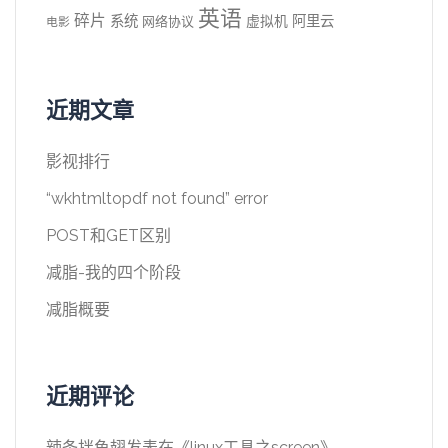
英语
碎片
系统
阿里云
虚拟机
网络协议
电影
近期文章
影视排行
“wkhtmltopdf not found” error
POST和GET区别
减脂-我的四个阶段
减脂概要
近期评论
辣条拌鱼翅
发表在《
linux工具之screen
》