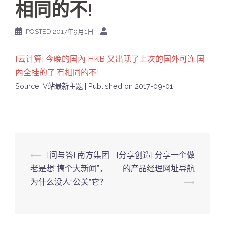
相同的不!
POSTED
2017年9月1日
[云计算] 今晚的国內 HKB 又出现了上次的国外可连,国
內全挂的了.有相同的不!
Source: V站最新主题
Published on 2017-09-01
Post
⟵
[问与答] 南方集团
[分享创造] 分享一个做
navigation
老是想“搞个大新闻”，
的产品经理网址导航
为什么没人“公关”它？
⟶