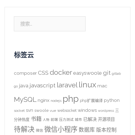
搜
索：
标签云
docker
CSS
git
easyswoole
composer
gitlab
linux
laravel
javascript
java
mac
go
php
MySQL
nginx
python
php扩展编译
nodejs
svn
windows
swoole
websocket
三
socket
vue
wordpress
书籍
已解决
开源项目
分钟热度
前端
压力测试
城市
人物
待解决
微信小程序
数据库
版本控制
微信