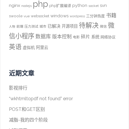
php
nginx
python
svn
php扩展编译
nodejs
socket
书籍
windows
swoole
websocket
三分钟热度
vue
wordpress
待解决
微
已解决
开源项目
前端
压力测试
城市
微信
人物
信小程序
数据库
版本控制
碎片
系统
网络协议
电影
英语
阿里云
虚拟机
近期文章
影视排行
“wkhtmltopdf not found” error
POST和GET区别
减脂-我的四个阶段