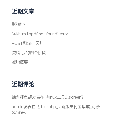
近期文章
影视排行
“wkhtmltopdf not found” error
POST和GET区别
减脂-我的四个阶段
减脂概要
近期评论
辣条拌鱼翅
发表在《
linux工具之screen
》
admin
发表在《
thinkphp3.2新版支付宝集成_可沙
箱测试
》