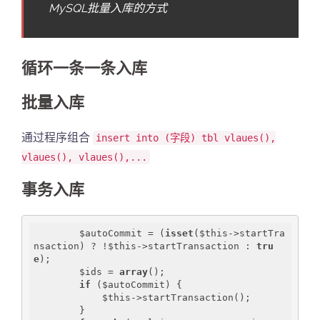
MySQL批量入库的方式
循环一条一条入库
批量入库
通过程序组合
insert into (字段) tbl vlaues(),
vlaues(), vlaues(),...
事务入库
        $autoCommit = (
isset
($this->startTra
nsaction) ? !$this->startTransaction : 
tru
e
);

        $ids = 
array
();

if
 ($autoCommit) {

            $this->startTransaction();

        }
