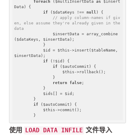
foreach
 ($multiInsertData 
as
 $insert
Data) {

if
 ($dataKeys !== 
null
) {

// apply column-names if giv
en, else assume they're already given in the 
data
                $insertData = array_combine
($dataKeys, $insertData);

            }

            $id = $this->insert($tableName, 
$insertData);

if
 (!$id) {

if
 ($autoCommit) {

                    $this->rollback();

                }

return
false
;

            }

            $ids[] = $id;

        }

if
 ($autoCommit) {

            $this->commit();

使用
文件导入
LOAD DATA INFILE