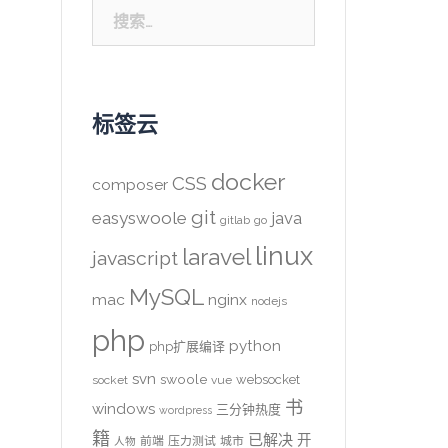
搜
索：
标签云
docker
CSS
composer
git
easyswoole
java
gitlab
go
linux
laravel
javascript
MySQL
mac
nginx
nodejs
php
python
php扩展编译
svn
swoole
websocket
socket
vue
书
windows
三分钟热度
wordpress
籍
已解决
开
前端
压力测试
城市
人物