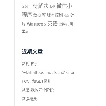
待解决
微信小
源项目
微信
程序
数据库
版本控制
碎
电影
英语
片
系统
阿
虚拟机
网络协议
里云
近期文章
影视排行
“wkhtmltopdf not found” error
POST和GET区别
减脂-我的四个阶段
减脂概要