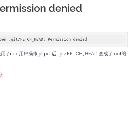
ermission denied
t用户操作git pull后 .git/FETCH_HEAD 变成了root的.
/