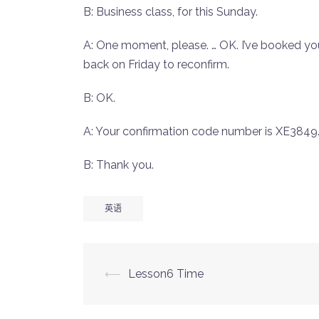
B: Business class, for this Sunday.
A: One moment, please. … OK. I’ve booked you 
back on Friday to reconfirm.
B: OK.
A: Your confirmation code number is XE3849
B: Thank you.
英语
Post
⟵
Lesson6 Time
navigation