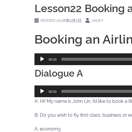
Lesson22 Booking an
POSTED
2018年9月5日
JACKY
Booking an Airl
音
00:00
频
Dialogue A
播
放
器
音
00:00
频
A: Hi! My name is John Lin. I’d like to book a 
播
放
B: Do you wish to fly first class, business o
器
A: economy.