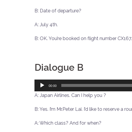
B: Date of departure?
A: July 4th.
B: OK. You’re booked on flight number CX167. 
Dialogue B
音
00:00
频
A: Japan Airlines. Can I help you ?
播
放
B: Yes. I’m Mr.Peter Lai. I’d like to reserve a ro
器
A: Which class? And for when?