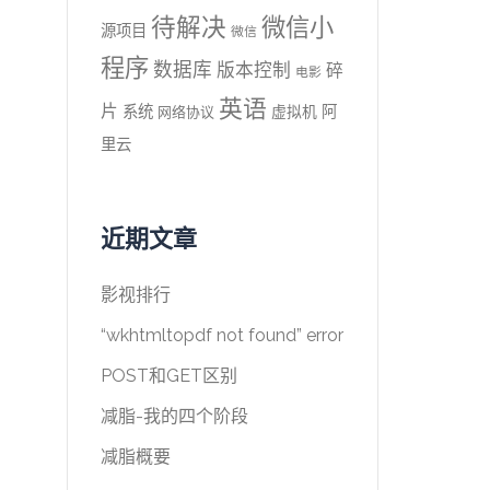
待解决
微信小
源项目
微信
程序
数据库
版本控制
碎
电影
英语
片
系统
阿
虚拟机
网络协议
里云
近期文章
影视排行
“wkhtmltopdf not found” error
POST和GET区别
减脂-我的四个阶段
减脂概要