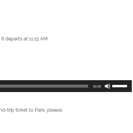
或
键
降
来
低
增
音
高
量。
或
It departs at 11:15 AM.
降
低
音
量。
使
00:00
用
上/
下
und-trip ticket to Paris, please.
箭
头
键