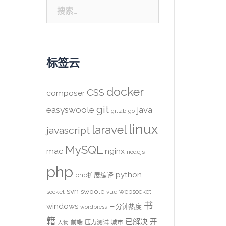
搜
索：
标签云
docker
CSS
composer
git
easyswoole
java
gitlab
go
linux
laravel
javascript
MySQL
mac
nginx
nodejs
php
python
php扩展编译
svn
swoole
websocket
socket
vue
书
windows
三分钟热度
wordpress
籍
已解决
开
前端
压力测试
城市
人物