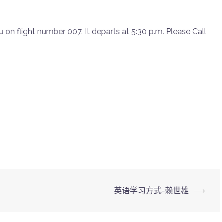
来
增
on flight number 007. It departs at 5:30 p.m. Please Call
高
或
降
低
.
音
量。
英语学习方式-赖世雄
⟶