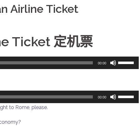
 Airline Ticket
ine Ticket 定机票
使
00:00
用
上/
下
箭
使
00:00
头
用
flight to Rome, please.
键
上/
来
下
r economy?
增
箭
高
头