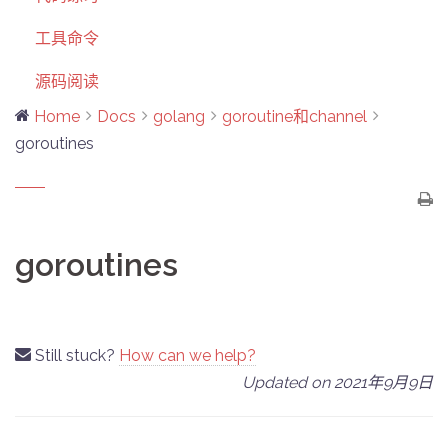
工具命令
源码阅读
Home
Docs
golang
goroutine和channel
goroutines
goroutines
Still stuck?
How can we help?
Updated on 2021年9月9日