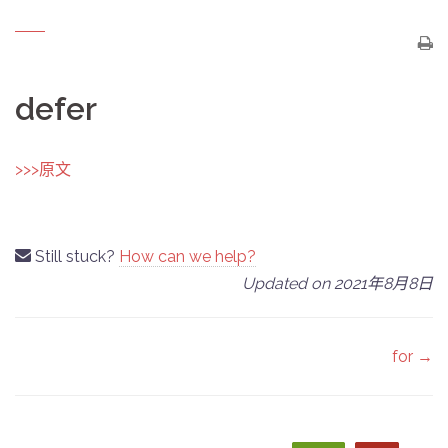
defer
>>>原文
Still stuck?
How can we help?
Updated on 2021年8月8日
Doc
for →
navigation