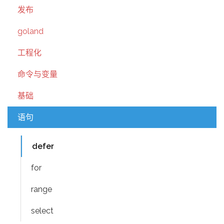
发布
goland
工程化
命令与变量
基础
语句
defer
for
range
select