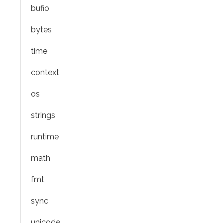
bufio
bytes
time
context
os
strings
runtime
math
fmt
sync
unicode