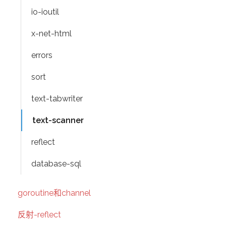
io-ioutil
x-net-html
errors
sort
text-tabwriter
text-scanner
reflect
database-sql
goroutine和channel
反射-reflect