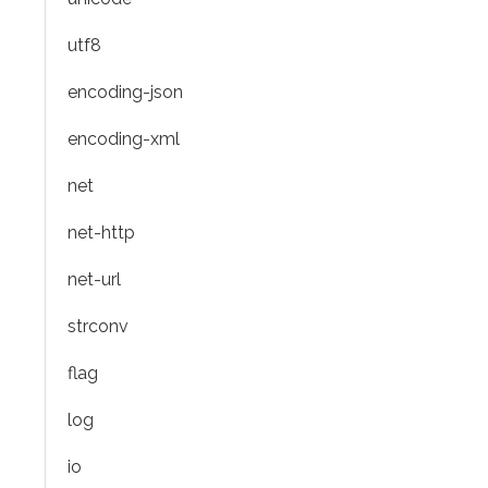
utf8
encoding-json
encoding-xml
net
net-http
net-url
strconv
flag
log
io