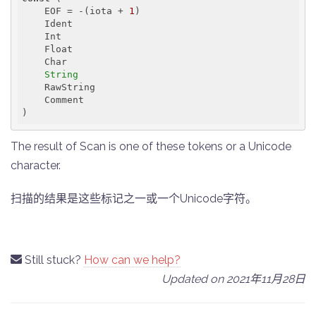
    EOF = -(iota + 
1
)

    Ident

    Int

    Float

    Char

String
    RawString

    Comment

)
The result of Scan is one of these tokens or a Unicode
character.
扫描的结果是这些标记之一或一个Unicode字符。
Still stuck?
How can we help?
Updated on 2021年11月28日