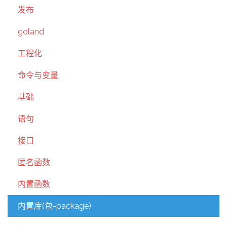
发布
goland
工程化
命令与变量
基础
语句
接口
匿名函数
内置函数
内置库(包-package)