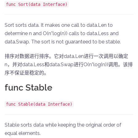
func Sort(data Interface)
Sort sorts data. It makes one call to data.Len to
determine n and O(n*log(n)) calls to data.Less and
data.Swap. The sort is not guaranteed to be stable.
排序对数据进行排序。它对data.Len进行一次调用以确定
n，并对data.Less和data.Swap进行O(n*log(n))调用。该排
序不保证是稳定的。
func Stable
func Stable(data Interface)
Stable sorts data while keeping the original order of
equal elements.