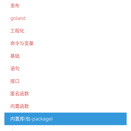
发布
goland
工程化
命令与变量
基础
语句
接口
匿名函数
内置函数
内置库(包-package)