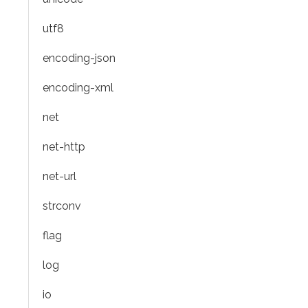
utf8
encoding-json
encoding-xml
net
net-http
net-url
strconv
flag
log
io