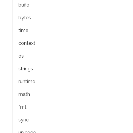
bufio
bytes
time
context
os
strings
runtime
math
fmt
sync
unicode