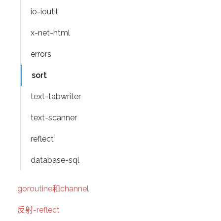
io-ioutil
x-net-html
errors
sort
text-tabwriter
text-scanner
reflect
database-sql
goroutine和channel
反射-reflect