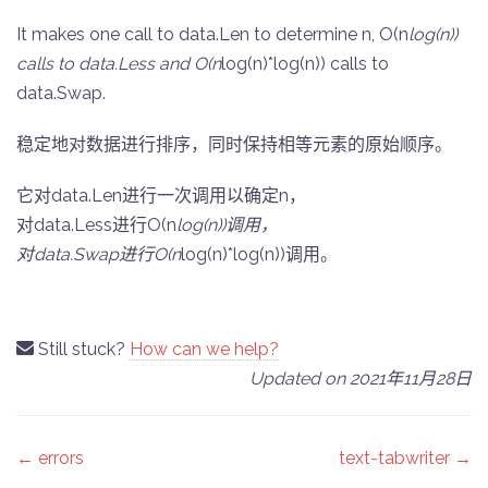
It makes one call to data.Len to determine n, O(n
log(n))
calls to data.Less and O(n
log(n)*log(n)) calls to
data.Swap.
稳定地对数据进行排序，同时保持相等元素的原始顺序。
它对data.Len进行一次调用以确定n，
对data.Less进行O(n
log(n))调用，
对data.Swap进行O(n
log(n)*log(n))调用。
Still stuck?
How can we help?
Updated on 2021年11月28日
Doc
← errors
text-tabwriter →
navigation