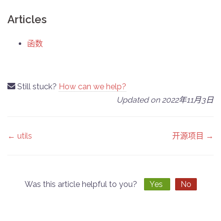
Articles
函数
Still stuck?
How can we help?
Updated on 2022年11月3日
Doc
← utils
开源项目 →
navigation
Was this article helpful to you?
Yes
No