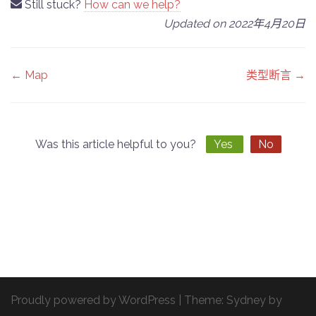
Still stuck?
How can we help?
Updated on 2022年4月20日
Doc
← Map
类型断言 →
navigation
Was this article helpful to you?
Yes
No
Proudly powered by WordPress
|
Theme:
Sydney
by