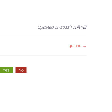
Updated on 2022年11月3日
goland →
Yes
No