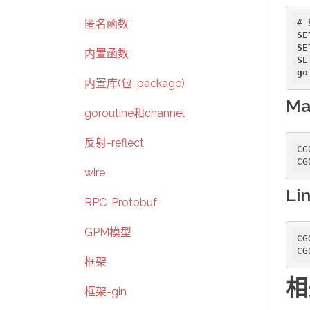
匿名函数
SE
SE
内置函数
SE
go
内置库(包-package)
Ma
goroutine和channel
反射-reflect
CG
CG
wire
Li
RPC-Protobuf
GPM模型
CG
CG
框架
相
框架-gin