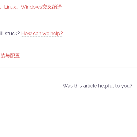
、Linux、Windows交叉编译
ill stuck?
How can we help?
oc
安装与配置
vigation
Was this article helpful to you?