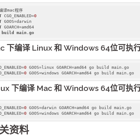
T
 CGO_ENABLED=
0
T
T
build
main
.
go
c 下编译 Linux 和 Windows 64位可
O_ENABLED
=
0
O_ENABLED
=
0
 GOOS=windows GOARCH=amd64 go build main.go
nux 下编译 Mac 和 Windows 64位可
O_ENABLED
=
0
O_ENABLED
=
0
 GOOS=windows GOARCH=amd64 go build main.go
关资料