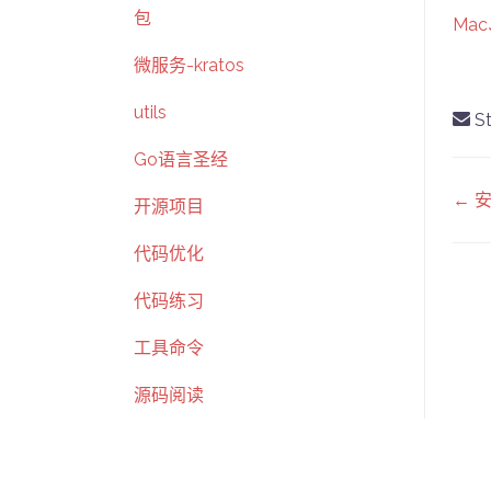
包
Mac
微服务-kratos
utils
St
Go语言圣经
D
← 
开源项目
na
代码优化
代码练习
工具命令
源码阅读