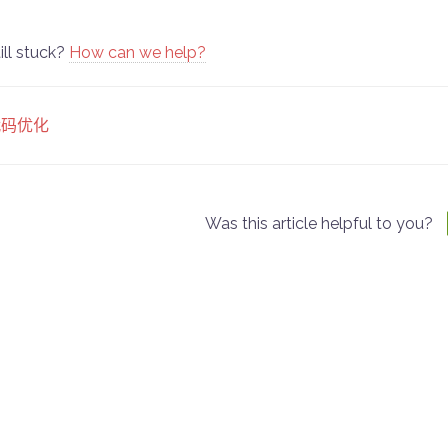
ill stuck?
How can we help?
oc
代码优化
vigation
Was this article helpful to you?