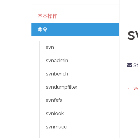
基本操作
s
命令
svn
svnadmin
St
svnbench
D
svndumpfilter
← s
na
svnfsfs
svnlook
svnmucc