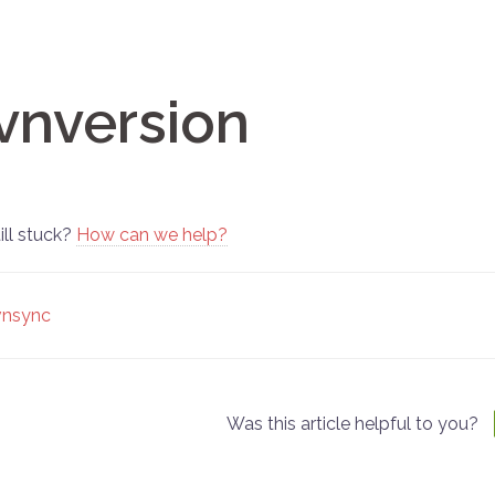
vnversion
ill stuck?
How can we help?
oc
vnsync
vigation
Was this article helpful to you?