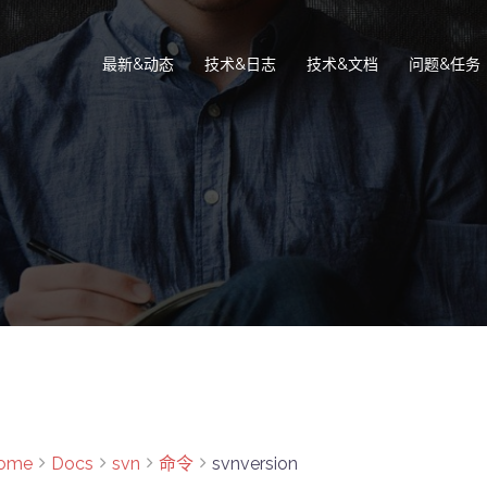
最新&动态
技术&日志
技术&文档
问题&任务
ome
Docs
svn
命令
svnversion