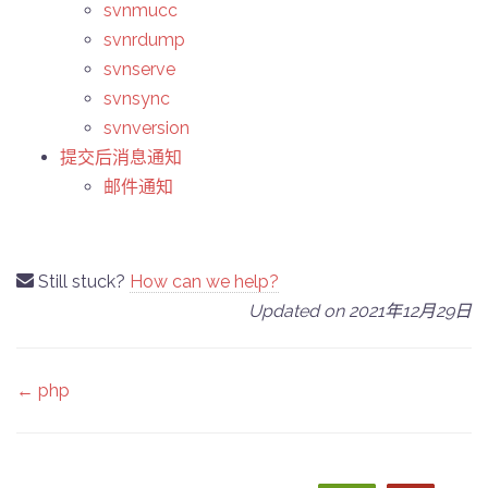
svnmucc
svnrdump
svnserve
svnsync
svnversion
提交后消息通知
邮件通知
Still stuck?
How can we help?
Updated on 2021年12月29日
Doc
← php
navigation