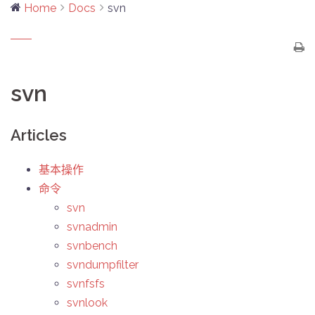
Home
Docs
svn
svn
Articles
基本操作
命令
svn
svnadmin
svnbench
svndumpfilter
svnfsfs
svnlook