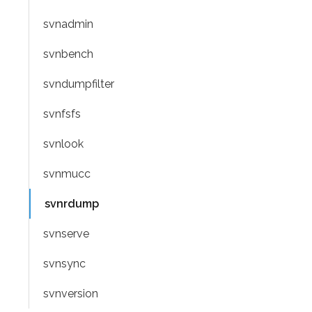
svnadmin
svnbench
svndumpfilter
svnfsfs
svnlook
svnmucc
svnrdump
svnserve
svnsync
svnversion