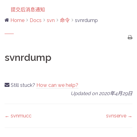
提交后消息通知
Home
Docs
svn
命令
svnrdump
svnrdump
Still stuck?
How can we help?
Updated on 2020年4月29日
Doc
← svnmucc
svnserve →
navigation