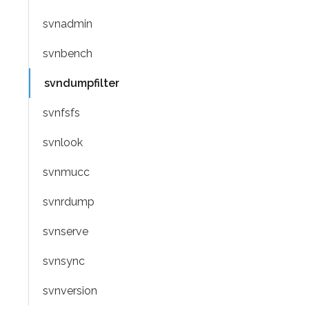
svnadmin
svnbench
svndumpfilter
svnfsfs
svnlook
svnmucc
svnrdump
svnserve
svnsync
svnversion