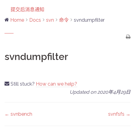
提交后消息通知
Home
Docs
svn
命令
svndumpfilter
svndumpfilter
Still stuck?
How can we help?
Updated on 2020年4月29日
Doc
← svnbench
svnfsfs →
navigation