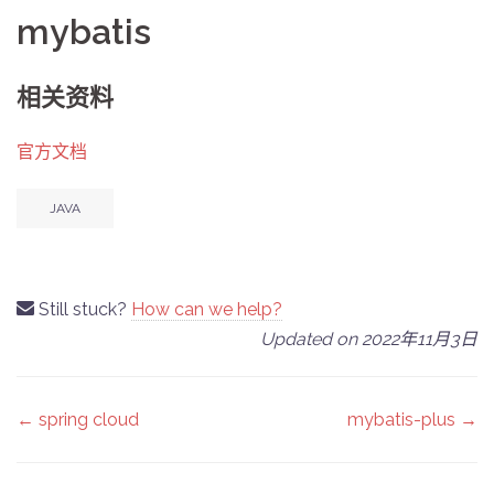
mybatis
相关资料
官方文档
Tags
JAVA
Still stuck?
How can we help?
Updated on 2022年11月3日
Doc
← spring cloud
mybatis-plus →
navigation