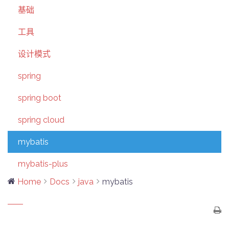
基础
工具
设计模式
spring
spring boot
spring cloud
mybatis
mybatis-plus
Home
Docs
java
mybatis