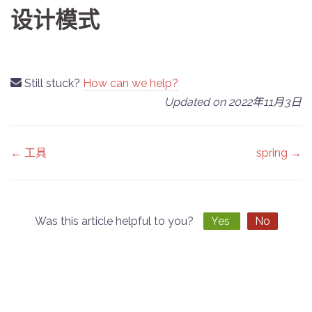
设计模式
Still stuck?
How can we help?
Updated on 2022年11月3日
Doc
← 工具
spring →
navigation
Was this article helpful to you?
Yes
No