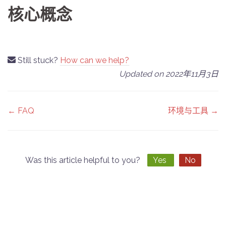
核心概念
Still stuck?
How can we help?
Updated on 2022年11月3日
Doc
← FAQ
环境与工具 →
navigation
Was this article helpful to you?
Yes
No