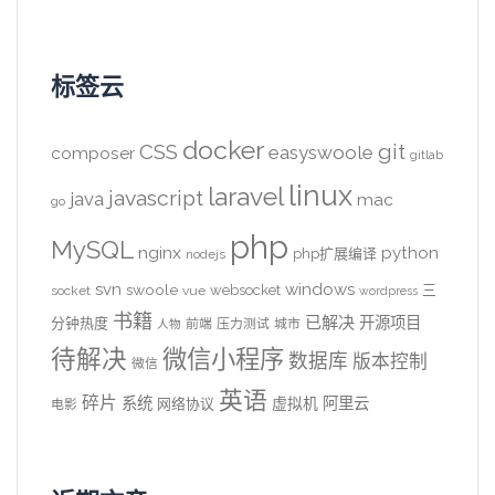
标签云
docker
CSS
git
easyswoole
composer
gitlab
linux
laravel
javascript
java
mac
go
php
MySQL
nginx
python
php扩展编译
nodejs
svn
windows
swoole
websocket
三
socket
vue
wordpress
书籍
已解决
开源项目
分钟热度
前端
压力测试
城市
人物
待解决
微信小程序
数据库
版本控制
微信
英语
碎片
系统
阿里云
虚拟机
网络协议
电影