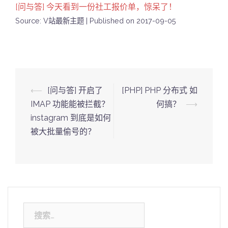
[问与答] 今天看到一份社工报价单，惊呆了！
Source: V站最新主题
Published on 2017-09-05
Post
⟵
[问与答] 开启了
[PHP] PHP 分布式 如
navigation
IMAP 功能能被拦截？
何搞？
⟶
instagram 到底是如何
被大批量偷号的？
搜
索：