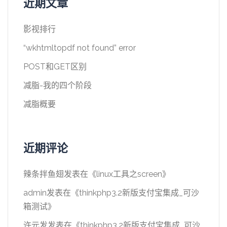
近期文章
影视排行
“wkhtmltopdf not found” error
POST和GET区别
减脂-我的四个阶段
减脂概要
近期评论
辣条拌鱼翅
发表在《
linux工具之screen
》
admin
发表在《
thinkphp3.2新版支付宝集成_可沙
箱测试
》
许元发
发表在《
thinkphp3.2新版支付宝集成_可沙