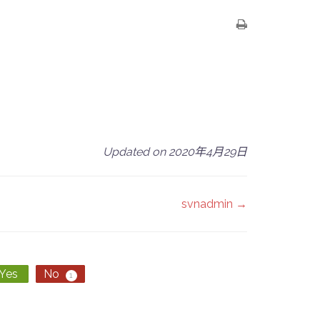
Updated on 2020年4月29日
svnadmin →
Yes
No
1