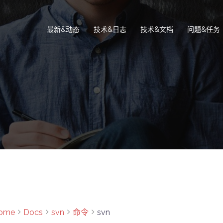
最新&动态
技术&日志
技术&文档
问题&任务
ome
Docs
svn
命令
svn