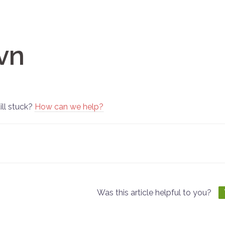
vn
ill stuck?
How can we help?
oc
vigation
Was this article helpful to you?