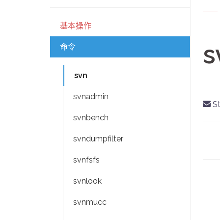
基本操作
s
命令
svn
svnadmin
St
svnbench
D
svndumpfilter
na
svnfsfs
svnlook
svnmucc