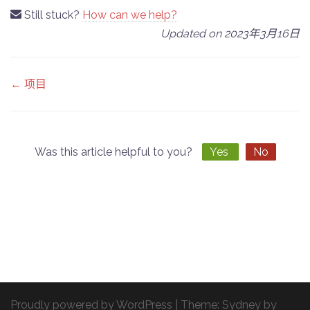
Still stuck?
How can we help?
Updated on 2023年3月16日
Doc
← 项目
navigation
Was this article helpful to you?
Yes
No
Proudly powered by WordPress
|
Theme:
Sydney
by