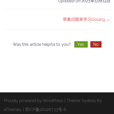
Updated on 2023年12月14日
Doc
带着问题来学习Golang →
navigation
Was this article helpful to you?
Yes
No
Proudly powered by WordPress
|
Theme:
Sydney
by
aThemes.
|
京ICP备16026733号-6