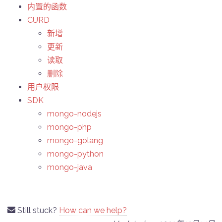
内置的函数
CURD
新增
更新
读取
删除
用户权限
SDK
mongo-nodejs
mongo-php
mongo-golang
mongo-python
mongo-java
Still stuck?
How can we help?