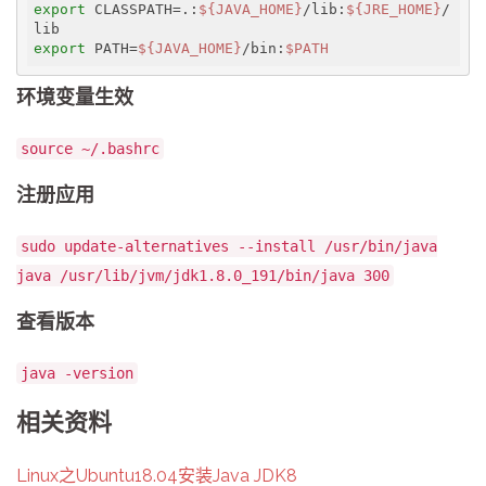
export
 CLASSPATH=.:
${JAVA_HOME}
/lib:
${JRE_HOME}
/
export
 PATH=
${JAVA_HOME}
/bin:
$PATH
环境变量生效
source ~/.bashrc
注册应用
sudo update-alternatives --install /usr/bin/java
java /usr/lib/jvm/jdk1.8.0_191/bin/java 300
查看版本
java -version
相关资料
Linux之Ubuntu18.04安装Java JDK8