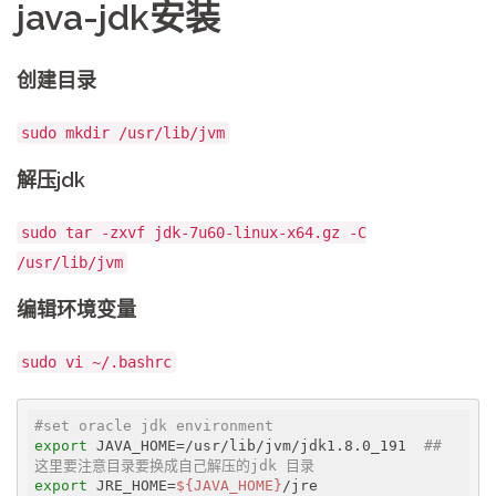
java-jdk安装
创建目录
sudo mkdir /usr/lib/jvm
解压jdk
sudo tar -zxvf jdk-7u60-linux-x64.gz -C
/usr/lib/jvm
编辑环境变量
sudo vi ~/.bashrc
#set oracle jdk environment
export
 JAVA_HOME=/usr/lib/jvm/jdk1.8.0_191  
## 
这里要注意目录要换成自己解压的jdk 目录
export
 JRE_HOME=
${JAVA_HOME}