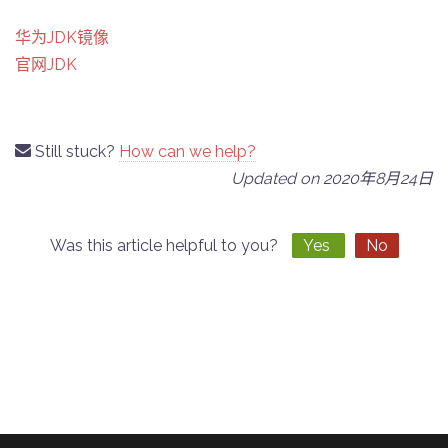
华为JDK镜像
官网JDK
Still stuck?
How can we help?
Updated on 2020年8月24日
Was this article helpful to you?
Yes
No