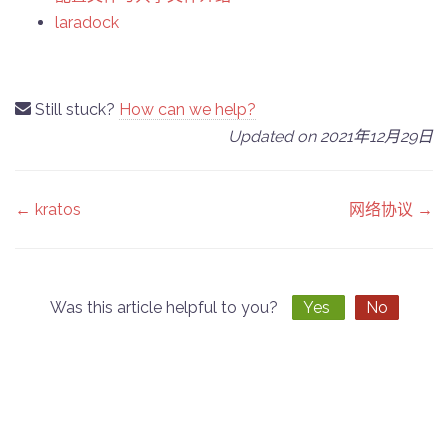
laradock
Still stuck?
How can we help?
Updated on 2021年12月29日
Doc
← kratos
网络协议 →
navigation
Was this article helpful to you?
Yes
No