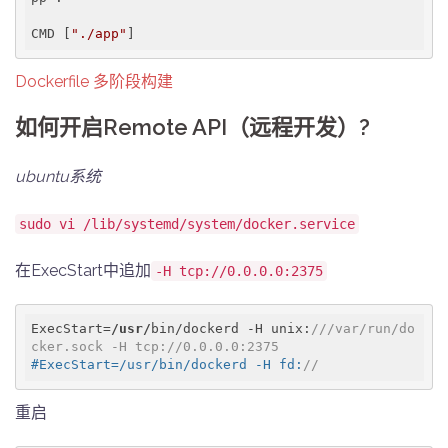
CMD [
"./app"
]
Dockerfile 多阶段构建
如何开启Remote API（远程开发）?
ubuntu系统
sudo vi /lib/systemd/system/docker.service
在ExecStart中追加
-H tcp://0.0.0.0:2375
ExecStart=
/usr/
bin/dockerd -H unix:
///var/run/do
cker.sock -H tcp://0.0.0.0:2375
#ExecStart=/usr/bin/dockerd -H fd:
//
重启