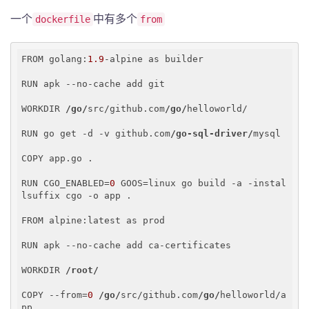
一个
中有多个
dockerfile
from
FROM golang:
1.9
-alpine as builder

RUN apk --no-cache add git

WORKDIR 
/go/
src/github.com
/go/
helloworld/

RUN go get -d -v github.com
/go-sql-driver/
mysql

COPY app.go .

RUN CGO_ENABLED=
0
 GOOS=linux go build -a -instal
lsuffix cgo -o app .

FROM alpine:latest as prod

RUN apk --no-cache add ca-certificates

WORKDIR 
/root/
COPY --from=
0
/go/
src/github.com
/go/
helloworld/a
pp .
