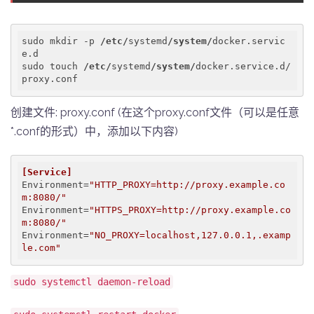
sudo mkdir -p 
/etc/
systemd
/system/
docker.servic
e.d

sudo touch 
/etc/
systemd
/system/
docker.service.d/
proxy.conf
创建文件: proxy.conf (在这个proxy.conf文件（可以是任意
*.conf的形式）中，添加以下内容)
[Service]
Environment
=
"HTTP_PROXY=http://proxy.example.co
m:8080/"
Environment
=
"HTTPS_PROXY=http://proxy.example.co
m:8080/"
Environment
=
"NO_PROXY=localhost,127.0.0.1,.examp
le.com"
sudo systemctl daemon-reload