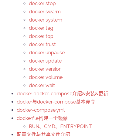
docker stop
docker swarm
docker system
docker tag
docker top
docker trust
docker unpause
docker update
docker version
docker volume
docker wait
docker docker-compose介绍&安装&更新
docker与docker-compose基本命令
docker-compose.yml
dockerfile构建一个镜像
RUN、CMD、ENTRYPOINT
配置文件与共享文件介绍